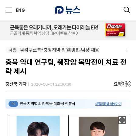
ENG
팜리쿠르트-충청지역 의원 영업 팀장 채용
부광약품-본사 사업개발 팀원&팀장 채용
채용
채용
충북 약대 연구팀, 췌장암 복막전이 치료 전
략 제시
요약
가
강신국 기자
2026-06-01 22:00:38
전국 지역별 의원·약국 매출·상권 분석
데일리팜맵 바로가기
PR