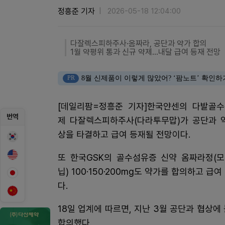
정흥준 기자
2026-05-18 12:04:00
다잘렉스피하주사·옴짜라, 공단과 약가 합의
1월 약평위 통과 신규 약제...내달 급여 등재 전망
PR
8월 신제품이 이렇게 많았어? ‘팜노트’ 확인하
[데일리팜=정흥준 기자]한국얀센의 다발골
번역
제 다잘렉스피하주사(다라투무맙)가 공단과 
상을 타결하고 급여 등재될 전망이다.
또 한국GSK의 골수섬유증 신약 옴짜라정(
닙) 100·150·200mg도 약가를 합의하고 급
다.
18일 업계에 따르면, 지난 3월 공단과 협
합의했다.