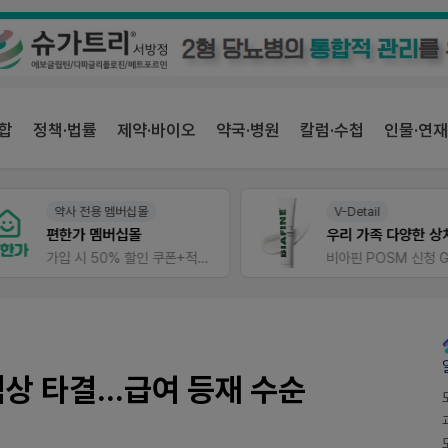
합
정책·법률
제약·바이오
약국·병원
칼럼·수첩
인물·연재
약사 전용 멤버십몰
V-Detail
편한가 멤버십몰
우리 가족 다양한
가입 시 50% 할인 쿠폰+적립금까지!
비아핀 POSM 신청 GO!
 타결...급여 등재 수순