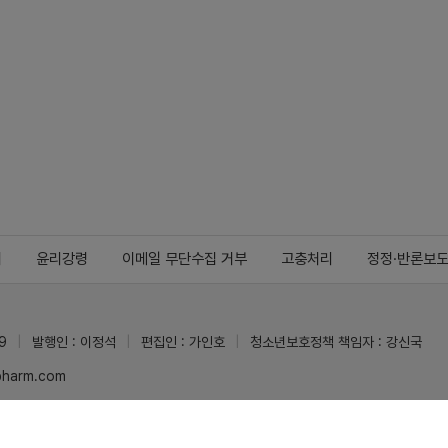
지
윤리강령
이메일 무단수집 거부
고충처리
정정·반론보
9
발행인 : 이정석
편집인 : 가인호
청소년보호정책 책임자 : 강신국
ypharm.com
 받을 수 있습니다.