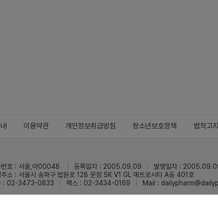
안내
이용약관
개인정보취급방침
청소년보호정책
법적고
번호 : 서울,아00048
등록일자 : 2005.09.09
발행일자 : 2005.09.0
주소 : 서울시 송파구 법원로 128 문정 SK V1 GL 메트로시티 A동 401호
 : 02-3473-0833
팩스 : 02-3434-0169
Mail :
dailypharm@dail
리팜의 모든 콘텐츠(기사)를 무단 사용하는 것은 저작권법에 저촉되며, 법적 제재를
pyright © Dailypharm1999-2026,All rights reserved.