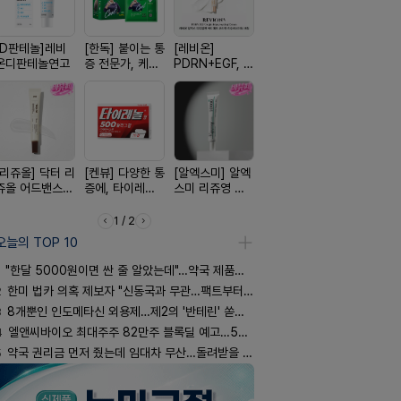
[D판테놀]레비
[한독] 붙이는 통
[레비온]
[흉터치료]아크
[켄뷰] 오
온디판테놀연고
증 전문가, 케토
PDRN+EGF, 레
리페어겔
폼타입, 로
톱 액티브 플라
비온RX PDRN
5%폼에어
스타(쿨) 40매
EGF 크림
60g
[리쥬올] 닥터 리
[켄뷰] 다양한 통
[알엑스미] 알엑
[휴온스 ] 비듬을
[여드름치료
쥬올 어드밴스드
증에, 타이레놀
스미 리쥬영 울
한번에, 니조랄
크스팟크림
PDRN 리쥬비네
정 500mg 10
트라 PDRN
2%액
이팅 크림 30ml
정
10000 딥리페
1 / 2
어 크림
오늘의 TOP 10
"한달 5000원이면 싼 줄 알았는데"…약국 제품과 비교해보니
2
한미 법카 의혹 제보자 "신동국과 무관…팩트부터 따져야"
3
8개뿐인 인도메타신 외용제…제2의 '반테린' 쏟아지나
4
엘앤씨바이오 최대주주 82만주 블록딜 예고…500억 규모
5
약국 권리금 먼저 줬는데 임대차 무산…돌려받을 수 있을까