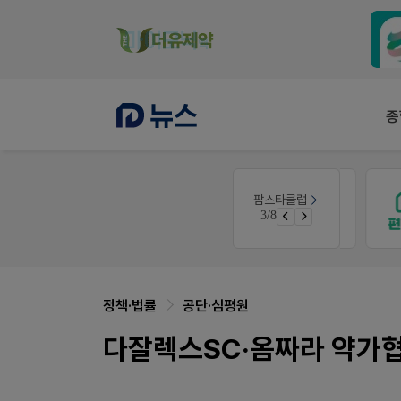
종
팜노트
팜스타클럽
니깐!
약국 마케팅 성공사례
3/8
 ER
좋아요+의견남기면 쿠폰 증정
정책·법률
공단·심평원
다잘렉스SC·옴짜라 약가협상