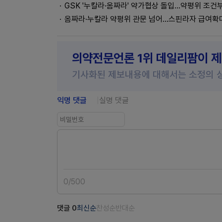
GSK '누칼라·옴짜라' 약가협상 돌입...약평위 조건
옴짜라·누칼라 약평위 관문 넘어...스핀라자 급여확
의약전문언론 1위 데일리팜이 
기사화된 제보내용에 대해서는 소정의 
익명 댓글
실명 댓글
0
/
500
댓글
0
최신순
찬성순
반대순