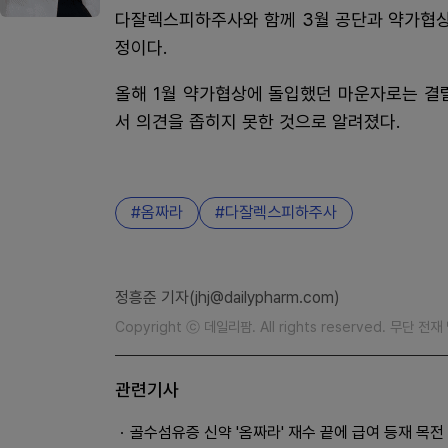
다잘렉스피하주사와 함께 3월 공단과 약가협상
정이다.
올해 1월 약가협상에 돌입했던 마운자로는 결
서 의견을 좁히지 못한 것으로 알려졌다.
옴짜라
다잘렉스피하주사
정흥준 기자(jhj@dailypharm.com)
Copyright ⓒ 데일리팜. All rights reserved. 무단 전
관련기사
골수섬유증 신약 '옴짜라' 재수 끝에 급여 등재 목전