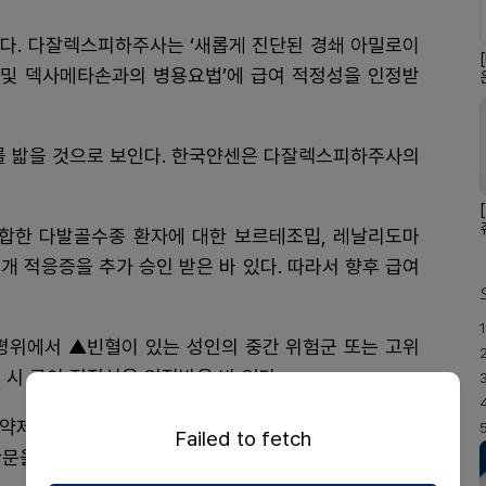
이다. 다잘렉스피하주사는 ‘새롭게 진단된 경쇄 아밀로이
및 덱사메타손과의 병용요법’에 급여 적정성을 인정받
차를 밟을 것으로 보인다. 한국얀센은 다잘렉스피하주사의
합한 다발골수종 환자에 대한 보르테조밉, 레날리도마
3개 적응증을 추가 승인 받은 바 있다. 따라서 향후 급여
1
약평위에서 ▲빈혈이 있는 성인의 중간 위험군 또는 고위
 시 급여 적정성을 인정받은 바 있다.
약제 선정 등의 이유로 약평위 상정이 미끄러진 바 있
Failed to fetch
관문을 통과했다.