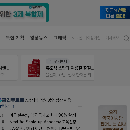
특집·기획
영상뉴스
그래픽
로그인
회원가입
기사제보
온라인세미나
약사 
 상처엔 비아핀!
듀오락 스탑과 여름철 장질환 대응법
JW S
물갈이, 배탈, 설사 환자를 위한 실전 상담&판매 전략
충청지역 의원 영업 팀장 채용
알림·공표
모집
여름 필수템, 약국 특가로 최대 90% 할인!
교육
NextBio Scale-up Academy 교육신청
모집
JW샵 신규가입 이벤트 (N페이 1만+스벅쿠폰)