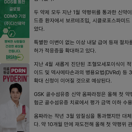
두 약제 모두 지난 1월 약평위를 통과한 신약
드증 환자에서 보르테조밉, 시클로포스파미드 
았다.
특별한 이변이 없는 이상 내달 급여 등재 절
허가 적응증을 확대하고 있다.
지난 4월 새롭게 진단된 조혈모세포이식이 적
이드 및 덱사메타손과의 병용요법(DVRd) 등 
확대 신청이 이어질 것으로 예상된다.
GSK 골수섬유증 신약 옴짜라정은 올해 첫 
험군 골수섬유증 치료에서 평가 금액 이하 수용
옴짜라는 작년 3월 암질심을 통과했지만 대체
다. 약 10개월 만에 재도전해 올해 첫 약평위 