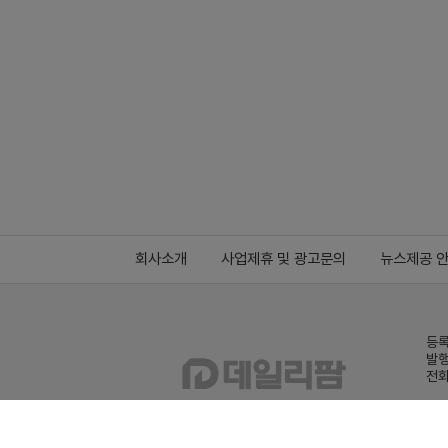
회사소개
사업제휴 및 광고문의
뉴스제공 
등록
발행
전화
데일
Family site
co