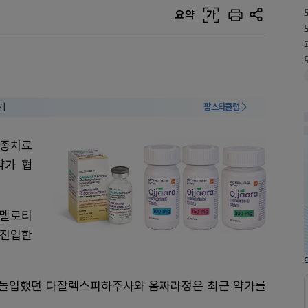
요약
가
기
팜스타클럽
수종치료
약가 협
모멜로티
여 진입한
상에 돌입했던 다잘렉스피하주사와 옴짜라정은 최근 약가를