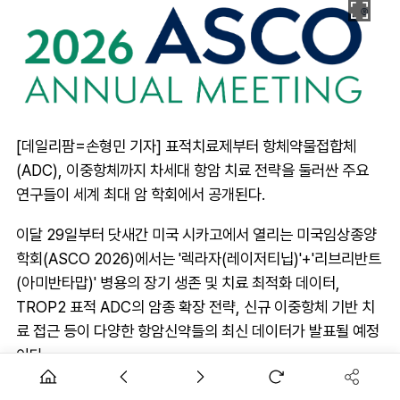
[데일리팜=손형민 기자] 표적치료제부터 항체약물접합체
(ADC), 이중항체까지 차세대 항암 치료 전략을 둘러싼 주요
연구들이 세계 최대 암 학회에서 공개된다.
이달 29일부터 닷새간 미국 시카고에서 열리는 미국임상종양
학회(ASCO 2026)에서는 '렉라자(레이저티닙)'+'리브리반트
(아미반타맙)' 병용의 장기 생존 및 치료 최적화 데이터,
TROP2 표적 ADC의 암종 확장 전략, 신규 이중항체 기반 치
료 접근 등이 다양한 항암신약들의 최신 데이터가 발표될 예정
이다.
여기에 국내 연구진이 참여한 위암·간암·유방암·두경부암 분야