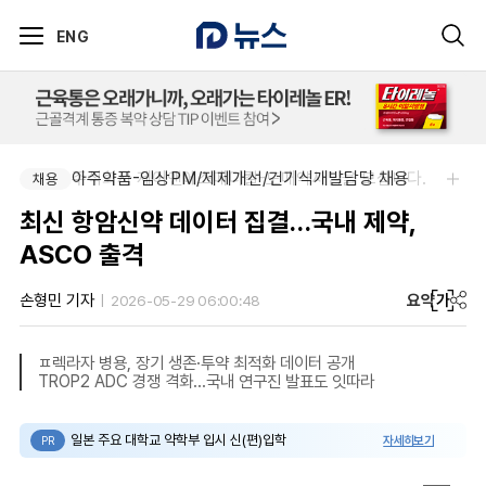
ENG
주식회사 제이앤에스메디칼-도매약사님을 모십니다.
아주약품-임상PM/제제개선/건기식개발담당 채용
채용
채용
최신 항암신약 데이터 집결…국내 제약,
ASCO 출격
요약
가
손형민 기자
2026-05-29 06:00:48
ㅍ렉라자 병용, 장기 생존·투약 최적화 데이터 공개
TROP2 ADC 경쟁 격화…국내 연구진 발표도 잇따라
일본 주요 대학교 약학부 입시 신(편)입학
자세히보기
PR