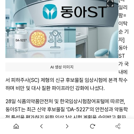
일리
팜=
이탁
순 기
자]
동아
ST
가 국
AI 생성 이미지
내에
서 피하주사(SC) 제형의 신규 후보물질 임상시험에 본격 착수
하며 비만 및 대사 질환 파이프라인 강화에 나섰다.
28일 식품의약품안전처 및 한국임상시험참여포털에 따르면,
동아ST는 최근 신약 후보물질 ‘DA-5227’의 안전성과 약동학
적 특성을 평가하기 위한 임상 1상 시험 계획을 승인받고 환자
모집 및 투약을 시작했다.