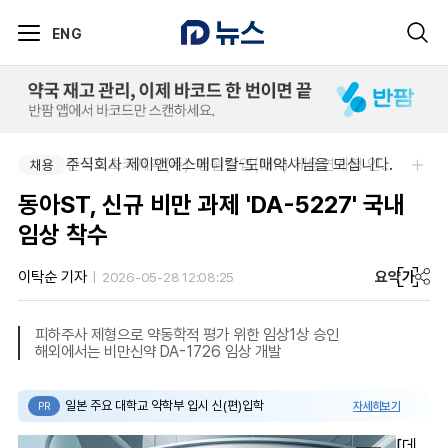
ENG
주식회사 제이앤에스메디칼-도매약사님을 모십니다.
한국오츠카제약(주)-병원영업(MR) 채용연계형 인턴(신입사원) 모집 공고
채용
채용
동아ST, 신규 비만 과제 'DA-5227' 국내
임상 착수
요약
가
이탁순 기자
2026-05-28 12:08:25
피하주사 제형으로 약동학적 평가 위한 임상1상 승인
해외에서는 비만신약 DA-1726 임상 개발
일본 주요 대학교 약학부 입시 신(편)입학
자세히보기
PR
[데