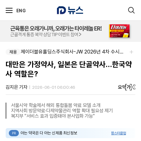
ENG
제이더블유홀딩스주식회사-JW 2026년 4차 수시채용
채용
대만은 가정약사, 일본은 단골약사…한국약
사 역할은?
요약
가
김지은 기자
2026-06-01 06:00:46
서울시약 학술제서 해외 통합돌봄 약료 모델 소개
지역사회 방문약료·다제약물관리 역할 확대 필요성 제기
복지부 "서비스 효과 입증돼야 본사업화 가능"
아는 약국은 다 아는 신제품 최신정보
팜스타클럽
PR