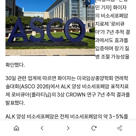
민 기자] 화이자
의 비소세포폐암
치료제 '로비큐
아'가 7년 추적 결
과에서도 효과를
입증하며 장기 질
병 조절 가능성을
확인했다.
30일 관련 업계에 따르면 화이자는 미국임상종양학회 연례학
술대회(ASCO 2026)에서 ALK 양성 비소세포폐암 표적치료
제 로비큐아(롤라티닙)의 3상 CROWN 연구 7년 추적 결과를
발표했다.
ALK 양성 비소세포폐암은 전체 비소세포폐암의 약 3~5%를
차지하는 희귀 유전자 변이 암종이다. 비교적 젊은 환자 비중이
높고, 질병 경과 중 중추신경계(CNS) 전이가 빈번하다는 특징