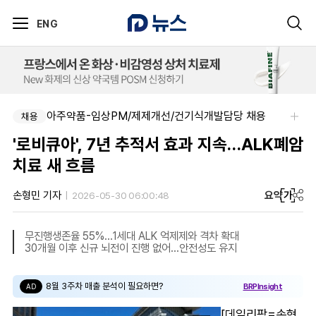
ENG
아주약품-임상PM/제제개선/건기식개발담당 채용
채용
'로비큐아', 7년 추적서 효과 지속…ALK폐암
치료 새 흐름
요약
가
손형민 기자
2026-05-30 06:00:48
무진행생존율 55%…1세대 ALK 억제제와 격차 확대
30개월 이후 신규 뇌전이 진행 없어…안전성도 유지
8월 3주차 매출 분석이 필요하면?
BRPInsight
AD
[데일리팜=손형